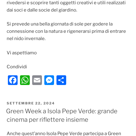
rivedersi e scoprire tanti oggetti creativi e utili realizzati
dai soci e dalle socie del giardino.
Si prevede una bella giornata di sole per godere la
connessione con la natura e rigenerarsi prima di entrare
nel nido invernale.
Vi aspettiamo
Condividi
F
W
E
M
C
a
h
m
e
o
c
at
ai
ss
n
PUBBLICATO
SETTEMBRE 22, 2024
e
s
l
e
di
IL
Green Week a Isola Pepe Verde: grande
b
A
n
vi
cinema per riflettere insieme
o
p
g
di
Anche quest’anno Isola Pepe Verde partecipa a Green