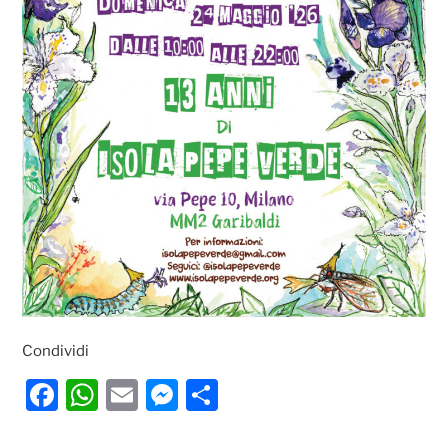
Condividi
F
W
E
M
C
a
h
m
e
o