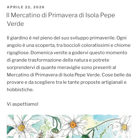
c
at
ai
ss
n
PUBBLICATO
APRILE 22, 2026
e
s
l
e
di
IL
Il Mercatino di Primavera di Isola Pepe
b
A
n
vi
Verde
o
p
g
di
Il giardino è nel pieno del suo sviluppo primaverile. Ogni
o
p
er
angolo è una scoperta, tra boccioli coloratissimi e chiome
k
rigogliose. Domenica venite a godervi questo momento
di grande trasformazione della natura e potrete
sorprendervi di quante meraviglie sono presenti al
Mercatino di Primavera di Isola Pepe Verde. Cose belle da
provare e da scegliere tra le tante proposte artigianali e
hobbistiche.
Vi aspettiamo!