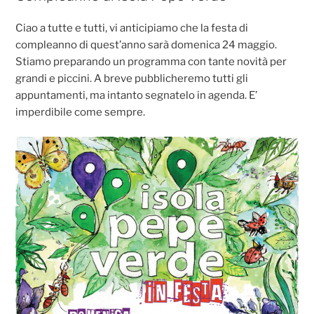
o
p
g
di
Ciao a tutte e tutti, vi anticipiamo che la festa di
o
p
er
compleanno di quest’anno sarà domenica 24 maggio.
k
Stiamo preparando un programma con tante novità per
grandi e piccini. A breve pubblicheremo tutti gli
appuntamenti, ma intanto segnatelo in agenda. E’
imperdibile come sempre.