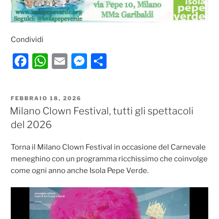
Condividi
F
W
E
M
C
a
h
m
e
o
c
at
ai
ss
n
PUBBLICATO
FEBBRAIO 18, 2026
e
s
l
e
di
IL
Milano Clown Festival, tutti gli spettacoli
b
A
n
vi
del 2026
o
p
g
di
Torna il Milano Clown Festival in occasione del Carnevale
o
p
er
meneghino con un programma ricchissimo che coinvolge
k
come ogni anno anche Isola Pepe Verde.