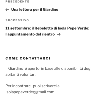
Articolo
PRECEDENTE
articoli
precedente:
Una lettera per il Giardino
Articolo
SUCCESSIVO
successivo
11 settembre: il Rebelotto di Isola Pepe Verde:
l’appuntamento del rientro
COME CONTATTARCI
Il Giardino è aperto in base alle disponibilità degli
abitanti volontari.
Per incontrarci puoi scriverci a
isolapepeverde@gmail.com