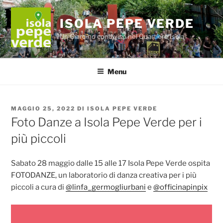
Salta
al
ISOLA PEPE VERDE
contenuto
Un Giardino condiviso nel Quartiere Isola
Menu
PUBBLICATO
MAGGIO 25, 2022
DI
ISOLA PEPE VERDE
IL
Foto Danze a Isola Pepe Verde per i
più piccoli
Sabato 28 maggio dalle 15 alle 17 Isola Pepe Verde ospita
FOTODANZE, un laboratorio di danza creativa per i più
piccoli a cura di
@linfa_germogliurbani
e
@officinapinpix