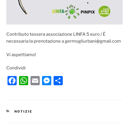
Contributo tessera associazione LINFA 5 euro / È
necessaria la prenotazione a germogliurbani@gmail.com
Vi aspettiamo!
Condividi
F
W
E
M
C
a
h
m
e
o
c
at
ai
ss
n
e
s
l
e
di
CATEGORIE
NOTIZIE
b
A
n
vi
o
p
g
di