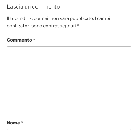
o
p
er
Lascia un commento
k
Il tuo indirizzo email non sarà pubblicato.
I campi
obbligatori sono contrassegnati
*
Commento
*
Nome
*