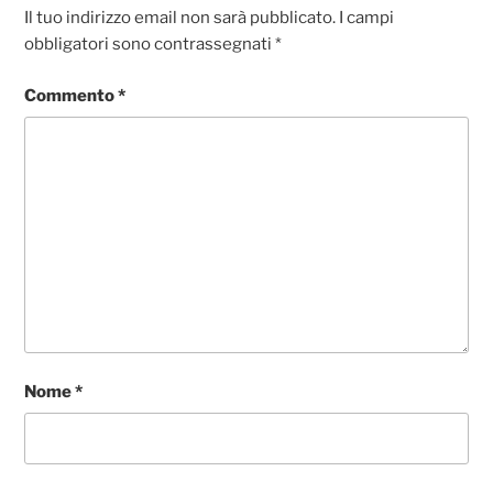
k
Il tuo indirizzo email non sarà pubblicato.
I campi
obbligatori sono contrassegnati
*
Commento
*
Nome
*