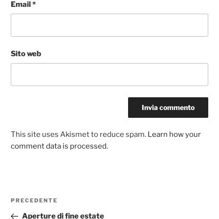
Email
*
Sito web
This site uses Akismet to reduce spam.
Learn how your
comment data is processed.
Navigazione
Articolo
PRECEDENTE
articoli
precedente:
Aperture di fine estate