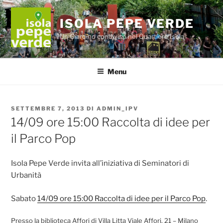
Salta
al
ISOLA PEPE VERDE
contenuto
Un Giardino condiviso nel Quartiere Isola
Menu
PUBBLICATO
SETTEMBRE 7, 2013
DI
ADMIN_IPV
IL
14/09 ore 15:00 Raccolta di idee per
il Parco Pop
Isola Pepe Verde invita all’iniziativa di Seminatori di
Urbanità
Sabato
14/09 ore 15:00 Raccolta di idee per il Parco Pop
.
Presso la biblioteca Affori di Villa Litta Viale Affori, 21 – Milano