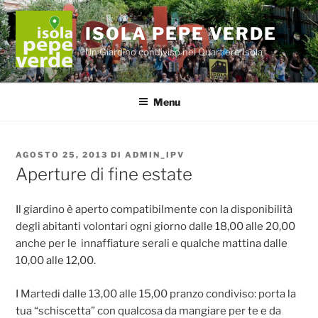
Salta
al
ISOLA PEPE VERDE
contenuto
Un Giardino condiviso nel Quartiere Isola
Menu
PUBBLICATO
AGOSTO 25, 2013
DI
ADMIN_IPV
IL
Aperture di fine estate
Il giardino è aperto compatibilmente con la disponibilità
degli abitanti volontari ogni giorno dalle 18,00 alle 20,00
anche per le innaffiature serali e qualche mattina dalle
10,00 alle 12,00.
I Martedi dalle 13,00 alle 15,00 pranzo condiviso: porta la
tua “schiscetta” con qualcosa da mangiare per te e da