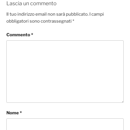
o
p
er
Lascia un commento
k
Il tuo indirizzo email non sarà pubblicato.
I campi
obbligatori sono contrassegnati
*
Commento
*
Nome
*