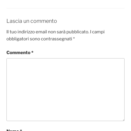
b
A
n
vi
o
p
g
di
o
p
er
Lascia un commento
k
Il tuo indirizzo email non sarà pubblicato.
I campi
obbligatori sono contrassegnati
*
Commento
*