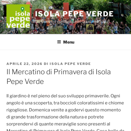
Salta
al
ISOLA PEPE VERDE
contenuto
Un Giardino condiviso nel Quartiere Isola
Menu
PUBBLICATO
APRILE 22, 2026
DI
ISOLA PEPE VERDE
IL
Il Mercatino di Primavera di Isola
Pepe Verde
Il giardino è nel pieno del suo sviluppo primaverile. Ogni
angolo è una scoperta, tra boccioli coloratissimi e chiome
rigogliose. Domenica venite a godervi questo momento
di grande trasformazione della natura e potrete
sorprendervi di quante meraviglie sono presenti al