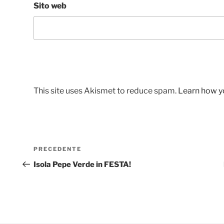
Sito web
This site uses Akismet to reduce spam.
Learn how y
Navigazione
Articolo
PRECEDENTE
articoli
precedente:
Isola Pepe Verde in FESTA!