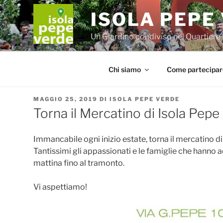
Salta
ISOLA PEPE
al
contenuto
Un Giardino condiviso nel Quartiere 
Chi siamo
Come partecipar
PUBBLICATO
MAGGIO 25, 2019
DI
ISOLA PEPE VERDE
IL
Torna il Mercatino di Isola Pepe
Immancabile ogni inizio estate, torna il mercatino d
Tantissimi gli appassionati e le famiglie che hanno a
mattina fino al tramonto.
Vi aspettiamo!