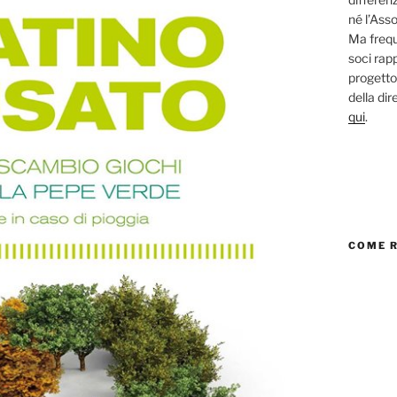
né l’Asso
Ma frequ
soci rap
progetto
della di
qui
.
COME 