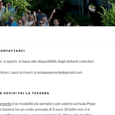
CONTATTARCI
no è aperto in base alle disponibilità degli abitanti volontari.
ntrarci puoi scriverci a isolapepeverde@gmail.com
A SOCIO! FAI LA TESSERA
ramento
è la modalità più semplice per aderire ad Isola Pepe
a tessera ha un costo annuale di 5 euro. Di fatto non vi è
a nell’essere soci o meno in termini di utilizzo del giardino,