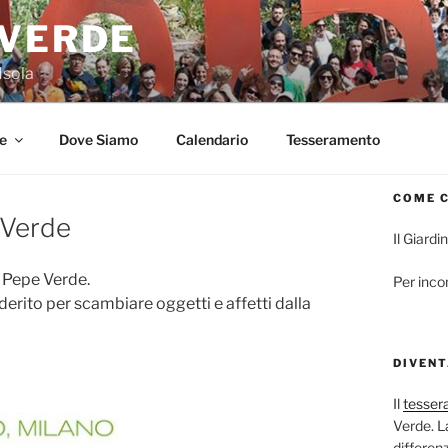
 VERDE
Isola
e
Dove Siamo
Calendario
Tesseramento
COME 
 Verde
Il Giardi
i Pepe Verde.
Per inco
derito per scambiare oggetti e affetti dalla
DIVENT
Il
tesse
Verde. L
differenz