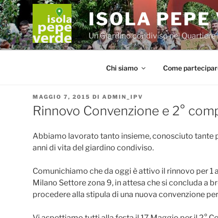
Salta
ISOLA PEPE
al
contenuto
Un Giardino condiviso nel Quartiere 
Chi siamo
Come partecipar
PUBBLICATO
MAGGIO 7, 2015
DI
ADMIN_IPV
IL
Rinnovo Convenzione e 2° comp
Abbiamo lavorato tanto insieme, conosciuto tante p
anni di vita del giardino condiviso.
Comunichiamo che da oggi è attivo il rinnovo per 1
Milano Settore zona 9, in attesa che si concluda a brev
procedere alla stipula di una nuova convenzione per a
Vi aspettiamo tutti alla festa il 17 Maggio per il 2°