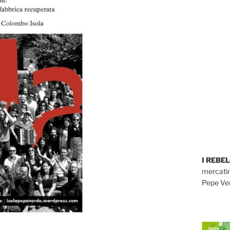
I REBE
mercatin
Pepe Ver