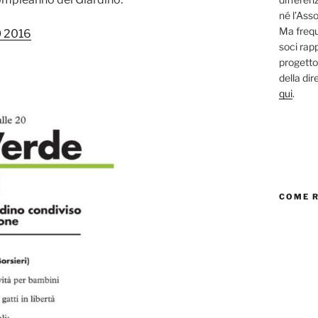
né l’Asso
Ma frequ
 2016
soci rap
progetto
della di
qui
.
COME 