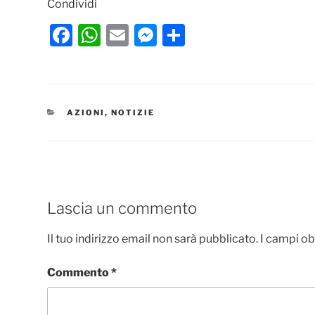
Condividi
F
W
E
M
C
a
h
m
e
o
c
at
ai
ss
n
e
s
l
e
di
CATEGORIE
AZIONI
,
NOTIZIE
b
A
n
vi
o
p
g
di
o
p
er
k
Lascia un commento
Il tuo indirizzo email non sarà pubblicato.
I campi ob
Commento
*