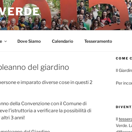
 VERDE
Isola
e
Dove Siamo
Calendario
Tesseramento
COME 
leanno del giardino
Il Giardi
ersone e imparato diverse cose in questi 2
Per inco
 anno della Convenzione con il Comune di
DIVENT
e l’istruttoria a verificare la possibilità di
ltri 3 anni!
Il
tesse
Verde. L
 Compleanno del Giardino.
differenz