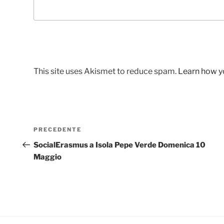
This site uses Akismet to reduce spam.
Learn how y
Navigazione
Articolo
PRECEDENTE
articoli
precedente:
SocialErasmus a Isola Pepe Verde Domenica 10
Maggio