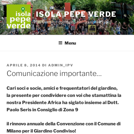
Salta
al
ISOLA PEPE VERDE
contenuto
Un Giardino condiviso nel Quartiere Isola
Menu
PUBBLICATO
APRILE 8, 2014
DI
ADMIN_IPV
IL
Comunicazione importante…
Cari soci e socie, amici e frequentatori del giardino,
la presente per condividere con voi che stamattina la
nostra Presidente Africa ha siglato insieme al Dott.
Paolo Seris in Consiglio di Zona 9
il rinnovo annuale della Convenzione con il Comune di
Milano per il Giardino Condiviso!