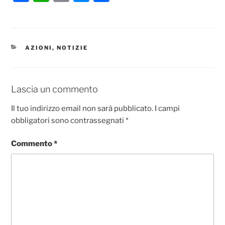
a
h
m
e
o
c
at
ai
ss
n
e
s
l
e
di
CATEGORIE
AZIONI
,
NOTIZIE
b
A
n
vi
o
p
g
di
o
p
er
Lascia un commento
k
Il tuo indirizzo email non sarà pubblicato.
I campi
obbligatori sono contrassegnati
*
Commento
*