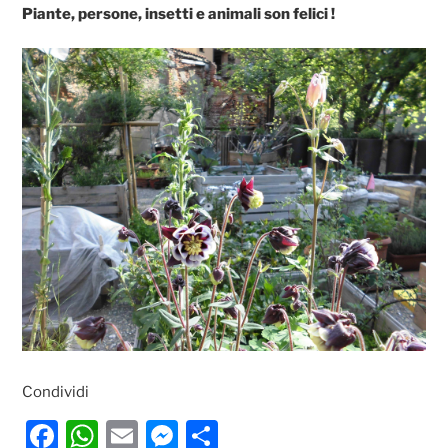
Piante, persone, insetti e animali son felici !
Condividi
F
W
E
M
C