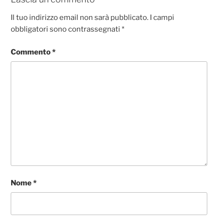
o
p
er
k
Il tuo indirizzo email non sarà pubblicato.
I campi
obbligatori sono contrassegnati
*
Commento
*
Nome
*