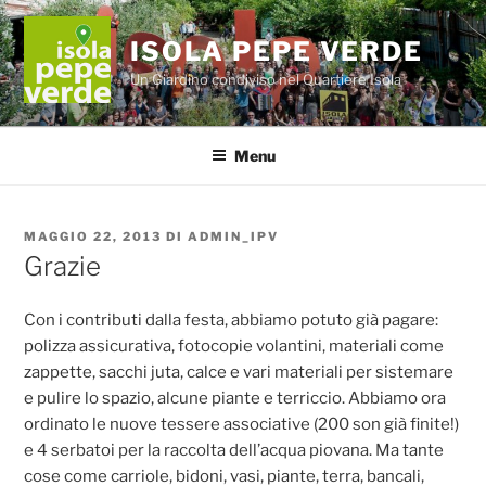
Salta
al
ISOLA PEPE VERDE
contenuto
Un Giardino condiviso nel Quartiere Isola
Menu
PUBBLICATO
MAGGIO 22, 2013
DI
ADMIN_IPV
IL
Grazie
Con i contributi dalla festa, abbiamo potuto già pagare:
polizza assicurativa, fotocopie volantini, materiali come
zappette, sacchi juta, calce e vari materiali per sistemare
e pulire lo spazio, alcune piante e terriccio. Abbiamo ora
ordinato le nuove tessere associative (200 son già finite!)
e 4 serbatoi per la raccolta dell’acqua piovana. Ma tante
cose come carriole, bidoni, vasi, piante, terra, bancali,