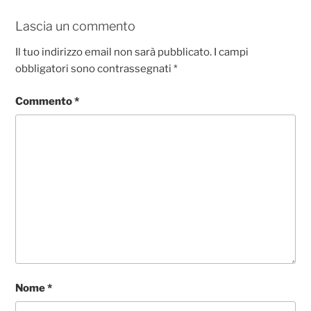
o
p
g
di
o
p
er
Lascia un commento
k
Il tuo indirizzo email non sarà pubblicato.
I campi
obbligatori sono contrassegnati
*
Commento
*
Nome
*