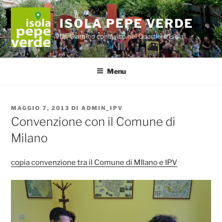
Salta
al
ISOLA PEPE VERDE
contenuto
Un Giardino condiviso nel Quartiere Isola
Menu
PUBBLICATO
MAGGIO 7, 2013
DI
ADMIN_IPV
IL
Convenzione con il Comune di
Milano
copia convenzione tra il Comune di MIlano e IPV