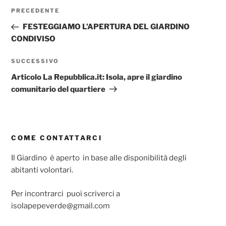
Navigazione
Articolo
PRECEDENTE
articoli
precedente:
FESTEGGIAMO L’APERTURA DEL GIARDINO
CONDIVISO
Articolo
SUCCESSIVO
successivo
Articolo La Repubblica.it: Isola, apre il giardino
comunitario del quartiere
COME CONTATTARCI
Il Giardino è aperto in base alle disponibilità degli
abitanti volontari.
Per incontrarci puoi scriverci a
isolapepeverde@gmail.com