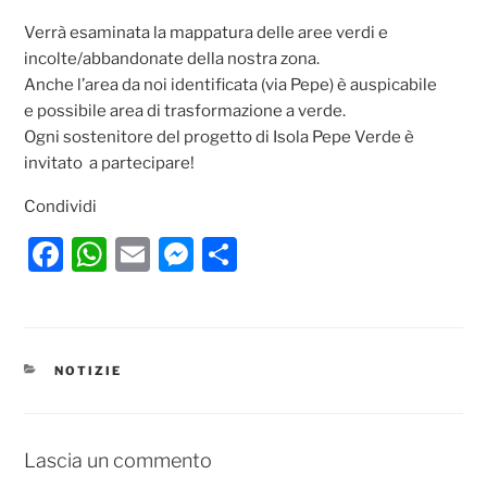
Verrà esaminata la mappatura delle aree verdi e
incolte/abbandonate della nostra zona.
Anche l’area da noi identificata (via Pepe) è auspicabile
e possibile area di trasformazione a verde.
Ogni sostenitore del progetto di Isola Pepe Verde è
invitato a partecipare!
Condividi
F
W
E
M
C
a
h
m
e
o
c
at
ai
ss
n
e
s
l
e
di
CATEGORIE
NOTIZIE
b
A
n
vi
o
p
g
di
o
p
er
Lascia un commento