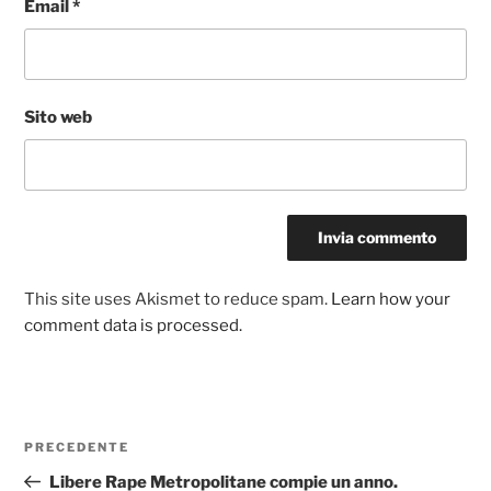
Email
*
Sito web
This site uses Akismet to reduce spam.
Learn how your
comment data is processed.
Navigazione
Articolo
PRECEDENTE
articoli
precedente:
Libere Rape Metropolitane compie un anno.