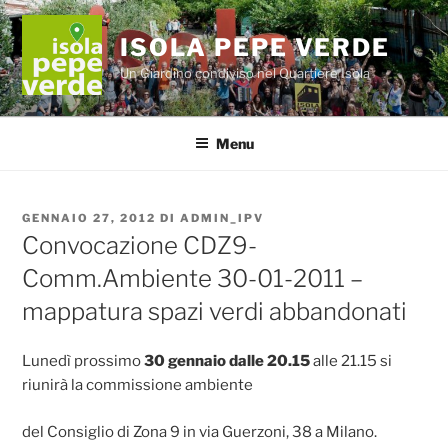
Salta
al
ISOLA PEPE VERDE
contenuto
Un Giardino condiviso nel Quartiere Isola
Menu
PUBBLICATO
GENNAIO 27, 2012
DI
ADMIN_IPV
IL
Convocazione CDZ9-
Comm.Ambiente 30-01-2011 –
Lunedì prossimo
30 gennaio dalle 20.15
alle 21.15 si
riunirà la commissione ambiente
del Consiglio di Zona 9 in via Guerzoni, 38 a Milano.