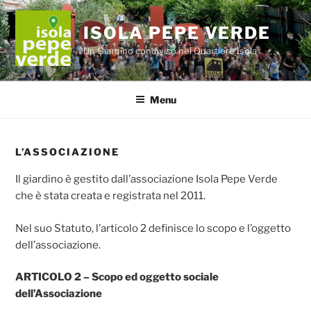
Salta
al
ISOLA PEPE VERDE
contenuto
Un Giardino condiviso nel Quartiere Isola
Menu
L’ASSOCIAZIONE
Il giardino è gestito dall’associazione Isola Pepe Verde
che è stata creata e registrata nel 2011.
Nel suo Statuto, l’articolo 2 definisce lo scopo e l’oggetto
dell’associazione.
ARTICOLO 2 – Scopo ed oggetto sociale
dell’Associazione