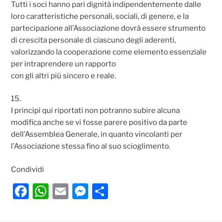
Tutti i soci hanno pari dignità indipendentemente dalle
loro caratteristiche personali, sociali, di genere, e la
partecipazione all’Associazione dovrà essere strumento
di crescita personale di ciascuno degli aderenti,
valorizzando la cooperazione come elemento essenziale
per intraprendere un rapporto
con gli altri più sincero e reale.
15.
I principi qui riportati non potranno subire alcuna
modifica anche se vi fosse parere positivo da parte
dell’Assemblea Generale, in quanto vincolanti per
l’Associazione stessa fino al suo scioglimento.
Condividi
F
W
E
M
C
a
h
m
e
o